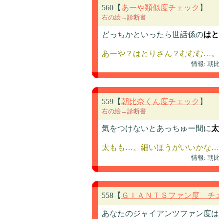
560【
あーや類似度チェック
】
右の絵→診断書
どっちかといったら世話係の
はと
あーや？はとりさん？むむむ…。
情報: 
559【
朝比奈くん度チェック
】
右の絵→診断書
気をつけないとあっちゅー間に
太
太もも…。細いほうがいいかな…
情報: 
558【
ＧＩＡＮＴＳファン度 チ
あなたのジャイアンツファン度