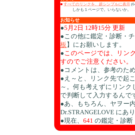
■
すべてのリンクを、超シンプルに表示
(6
しかも１ページで。いらないか。
お知らせ
●
5月2日 12時15分 更新
●この他に鑑定・診断・
板
】にお願いします。
●
このページでは、リン
すのでご注意ください。
●コメントは、参考のために 
●え～と、リンク先で起
～。何も考えずにリンク
で判断して入力するんです
●あ、もちろん、ヤヲー
Dr.STRANGELOVE 
●現在、
641
の鑑定・診断