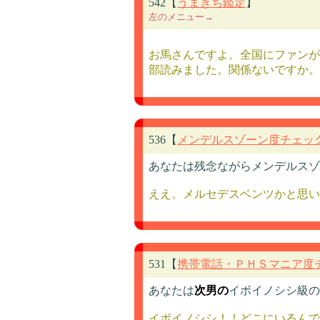
542【
うまきち鑑定
】
左のメニュー→
お馬さんですよ。全国にファンが
部読みました。関係ないですか。
536【
メンデルスゾーン度チェッ
あなたは残念ながらメンデルスゾ
ええ。メルセデスベンツかと思い
531【
携帯電話・ＰＨＳマニア度
あなたは
次男の
イボイノシシ級の
イボイノシシ！！どこにいるんで