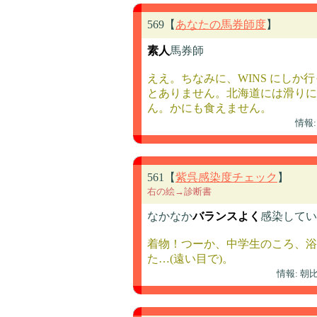
569【
あなたの馬券師度
】
素人
馬券師
ええ。ちなみに、WINS にし
とありません。北海道には滑りに
ん。かにも食えません。
情報
561【
紫呉感染度チェック
】
右の絵→診断書
なかなか
バランスよく
感染してい
着物！つーか、中学生のころ、浴
た…(遠い目で)。
情報: 