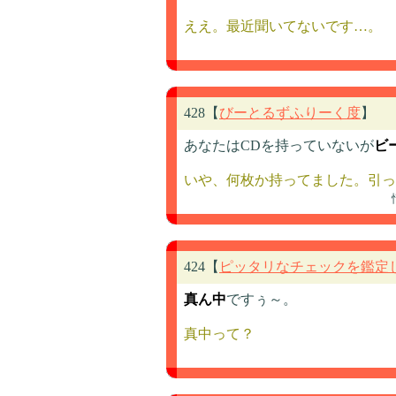
ええ。最近聞いてないです…。
428【
びーとるずふりーく度
】
あなたはCDを持っていないが
ビ
いや、何枚か持ってました。引っ
424【
ピッタリなチェックを鑑定
真ん中
ですぅ～。
真中って？