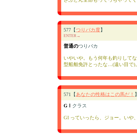
577【
つりバカ度
】
ENTER→
普通の
つりバカ
いやいや。もう何年も釣りしてな
型船舶免許とったな…(遠い目で)
571【
あなたの性格はこの馬だ！
GⅠ
クラス
GI っていったら、ジョー。いや