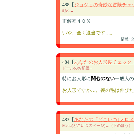
488【
ジョジョの奇妙な冒険チェ
戯れ→
正解率４０％
いや、全く適当です…。
情報:
484【
あなたのお人形度チェック
ドールのお部屋→
特にお人形に
関心のない
一般人の
お人形ですか…。髪の毛は伸びた
483【
あなたの「どこいつ｣メロ
Menu(どこいつのページ)→（下のほう）