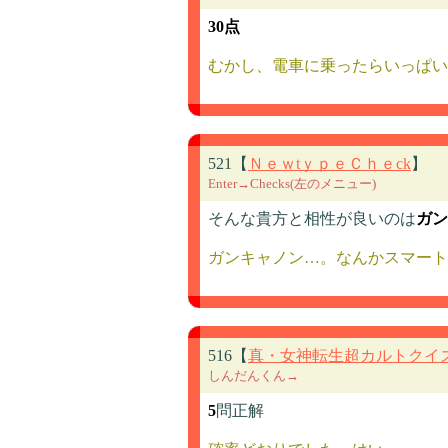
30点
むかし、電車に乗ったらいっぱい
521【
ＮｅｗtｙｐｅＣｈｅck
】
Enter→Checks(左のメニュー)
そんな貴方と相性が良いのは
ガン
ガンキャノン…。なんかスマー
516【
真・女神転生超カルトクイ
しんだんくん→
5
問正解