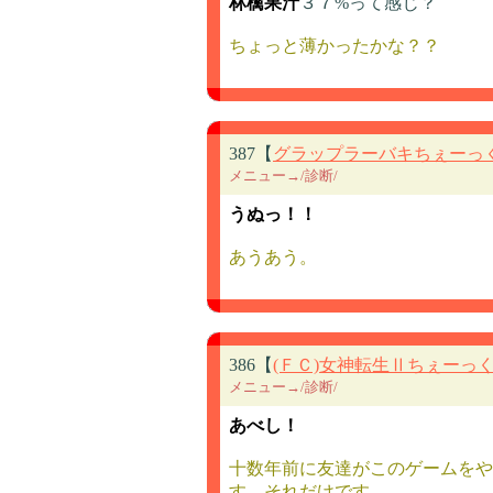
林檎果汁
３７%って感じ？
ちょっと薄かったかな？？
387【
グラップラーバキちぇーっ
メニュー→/診断/
うぬっ！！
あうあう。
386【
(ＦＣ)女神転生Ⅱちぇーっ
メニュー→/診断/
あべし！
十数年前に友達がこのゲームをや
す。それだけです。