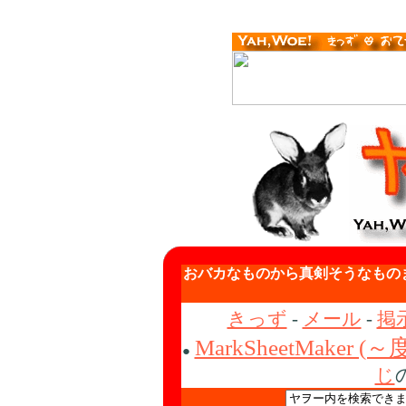
おバカなものから真剣そうなもの
きっず
-
メール
-
掲
MarkSheetMake
●
じ