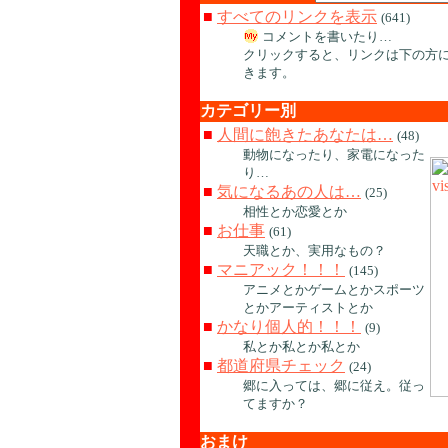
■
すべてのリンクを表示
(641)
コメントを書いたり…
クリックすると、リンクは下の方
きます。
カテゴリー別
■
人間に飽きたあなたは…
(48)
動物になったり、家電になった
り…
■
気になるあの人は…
(25)
相性とか恋愛とか
■
お仕事
(61)
天職とか、実用なもの？
■
マニアック！！！
(145)
アニメとかゲームとかスポーツ
とかアーティストとか
■
かなり個人的！！！
(9)
私とか私とか私とか
■
都道府県チェック
(24)
郷に入っては、郷に従え。従っ
てますか？
おまけ