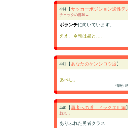
444【
サッカーポジション適性テ
チェックの部屋→
ボランチ
に向いています。
ええ。今朝は昼と…。
441【
あなたのケンシロウ度
】
あべし。
情報:
440【
勇者への道 ドラクエⅢ編
戯れ→
ありふれた勇者クラス