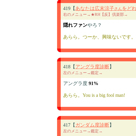
419【
あなたは広末涼子
をど
さん
右のメニュー→★RH【反】倶楽部→
隠れファン
やろ？
あらら。つーか、興味ないです。
418【
アングラ度診断
】
左のメニュー→鑑定→
アングラ度
91%
あらら。You is a big fool man!
417【
ガンダム度診断
】
左のメニュー→鑑定→