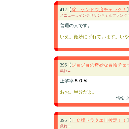
412【
碇 ゲンドウ度チェック！
メニュー→インテリゲンちゃんファンク
普通の人です。
いえ。微妙にずれています。いや
396【
ジョジョの奇妙な冒険チェ
戯れ→
正解率
５０％
おお。半分だよ。
情報:
395【
ＦＣ版ドラクエⅢ検定！！
戯れ→