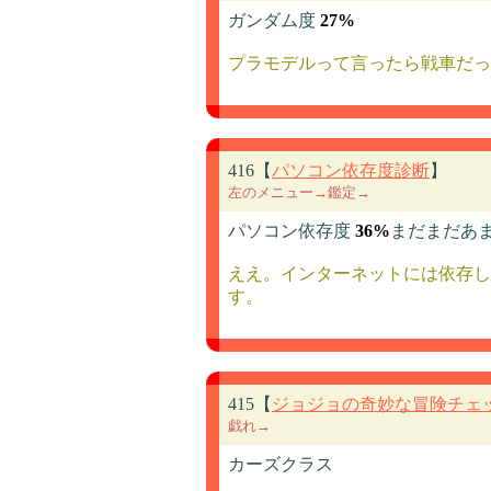
ガンダム度
27%
プラモデルって言ったら戦車だっ
416【
パソコン依存度診断
】
左のメニュー→鑑定→
パソコン依存度
36%
まだまだあ
ええ。インターネットには依存し
す。
415【
ジョジョの奇妙な冒険チェ
戯れ→
カーズクラス