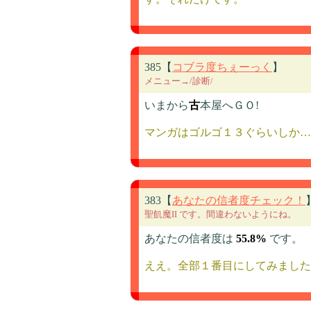
385【
コブラ度ちぇーっく
】
メニュー→/診断/
いまから
古
本屋へＧＯ!
マンガはゴルゴ１３ぐらいしか…
383【
あなたの信者度チェック！
聖飢魔II です。間違わないようにね。
あなたの信者度は
55.8%
です。
ええ。全部１番目にしてみました